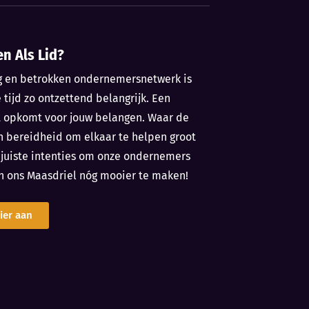
en Als Lid?
g en betrokken ondernemersnetwerk is
e tijd zo ontzettend belangrijk. Een
t opkomt voor jouw belangen. Waar de
n bereidheid om elkaar te helpen groot
e juiste intenties om onze ondernemers
n ons Maasdriel nóg mooier te maken!
ier aan