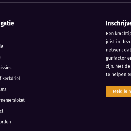
igatie
Inschrijv
Een krachti
juist in dez
da
netwerk da
n
gunfactor e
zijn. Met d
issies
te helpen e
f Kerkdriel
Ons
Meld je h
rnemersloket
ct
orden