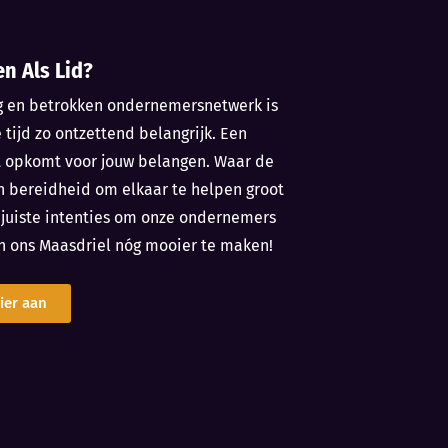
en Als Lid?
g en betrokken ondernemersnetwerk is
e tijd zo ontzettend belangrijk. Een
t opkomt voor jouw belangen. Waar de
n bereidheid om elkaar te helpen groot
e juiste intenties om onze ondernemers
n ons Maasdriel nóg mooier te maken!
ier aan