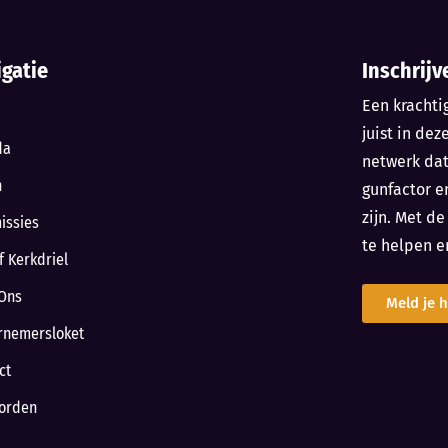
igatie
Inschrijv
Een krachti
juist in dez
da
netwerk da
n
gunfactor e
zijn. Met d
issies
te helpen e
f Kerkdriel
Ons
Meld je h
rnemersloket
ct
orden