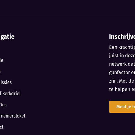
igatie
Inschrijv
Een krachti
juist in dez
da
netwerk da
n
gunfactor e
zijn. Met d
issies
te helpen e
f Kerkdriel
Ons
Meld je h
rnemersloket
ct