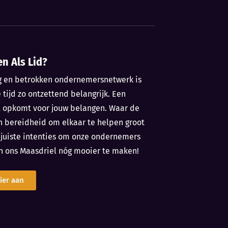
en Als Lid?
g en betrokken ondernemersnetwerk is
e tijd zo ontzettend belangrijk. Een
t opkomt voor jouw belangen. Waar de
n bereidheid om elkaar te helpen groot
e juiste intenties om onze ondernemers
n ons Maasdriel nóg mooier te maken!
ier aan